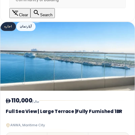
Clear
Search
آپارتمان
اجاره
110,000
/سال
Full Sea View | Large Terrace |Fully Furnished 1BR
ANWA, Maritime City