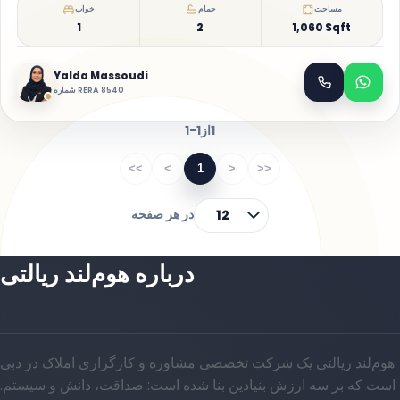
مساحت
حمام
خواب
1
2
1,060 Sqft
Yalda Massoudi
شماره RERA 8540
1
از
1-1
<<
<
1
>
>>
در هر صفحه
12
درباره هوم‌لند ریالتی
هوم‌لند ریالتی یک شرکت تخصصی مشاوره و کارگزاری املاک در دبی
است که بر سه ارزش بنیادین بنا شده است: صداقت، دانش و سیستم.