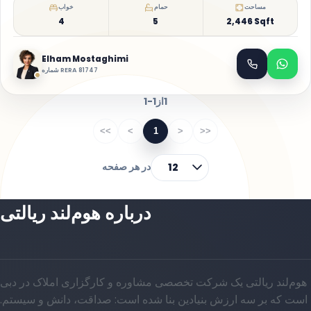
مساحت
حمام
خواب
4
5
2,446 Sqft
Elham Mostaghimi
شماره RERA 81747
1
از
1-1
<<
<
1
>
>>
در هر صفحه
12
درباره هوم‌لند ریالتی
هوم‌لند ریالتی یک شرکت تخصصی مشاوره و کارگزاری املاک در دبی
است که بر سه ارزش بنیادین بنا شده است: صداقت، دانش و سیستم.