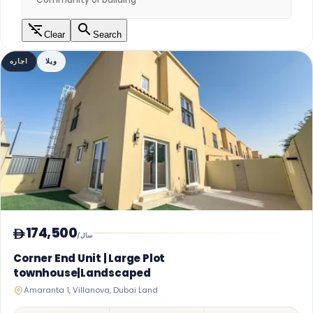
Clear
Search
ویلا
اجاره
174,500
/سال
Corner End Unit | Large Plot
townhouse|Landscaped
Amaranta 1, Villanova, Dubai Land