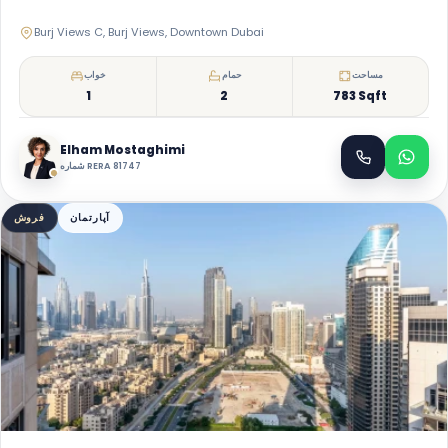
Burj Views C, Burj Views, Downtown Dubai
مساحت
حمام
خواب
1
2
783 Sqft
Elham Mostaghimi
شماره RERA 81747
آپارتمان
فروش