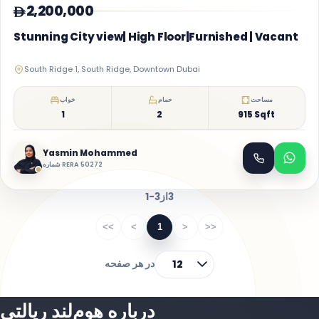
2,200,000
Stunning City view| High Floor|Furnished | Vacant
South Ridge 1, South Ridge, Downtown Dubai
مساحت
حمام
خواب
1
2
915 Sqft
Yasmin Mohammed
شماره RERA 50272
3
از
1-3
<<
<
1
>
>>
در هر صفحه
12
درباره هوم‌لند ریالتی