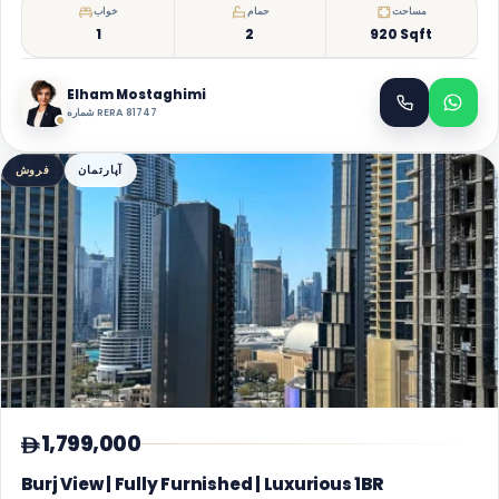
مساحت
حمام
خواب
1
2
920 Sqft
Elham Mostaghimi
شماره RERA 81747
آپارتمان
فروش
1,799,000
Burj View | Fully Furnished | Luxurious 1BR