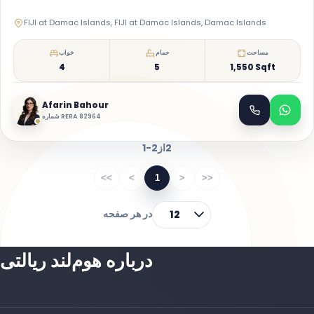
FIJI at Damac Islands, FIJI at Damac Islands, Damac Islands
مساحت
حمام
خواب
4
5
1,550 Sqft
Afarin Bahour
شماره RERA 82964
2
از
1-2
<<
<
1
>
>>
در هر صفحه
12
درباره هوم‌لند ریالتی