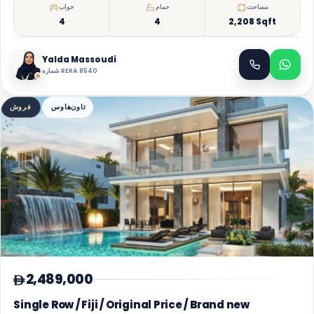
مساحت
حمام
خواب
4
4
2,208 Sqft
Yalda Massoudi
شماره RERA 8540
تاون‌هاوس
فروش
2,489,000
Single Row / Fiji / Original Price / Brand new