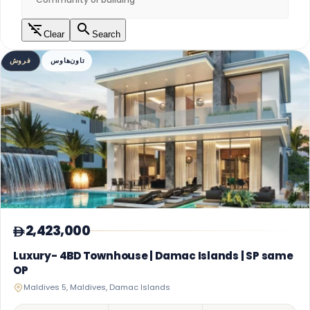
Clear
Search
تاون‌هاوس
فروش
2,423,000
Luxury- 4BD Townhouse | Damac Islands | SP same
OP
Maldives 5, Maldives, Damac Islands