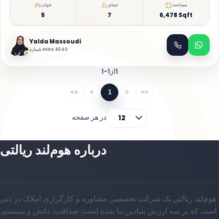
مساحت
حمام
خواب
5
7
6,478 Sqft
Yalda Massoudi
شماره RERA 8540
1
از
1-1
<<
<
1
>
>>
در هر صفحه
12
درباره هوم‌لند ریالتی
هوم‌لند ریالتی یک شرکت تخصصی مشاوره و کارگزاری املاک در دبی
است که بر سه ارزش بنیادین بنا شده است: صداقت، دانش و سیستم.